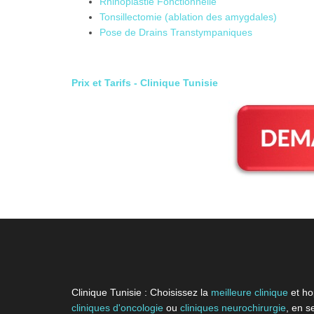
Rhinoplastie Fonctionnelle
Tonsillectomie (ablation des amygdales)
Pose de Drains Transtympaniques
Prix et Tarifs - Clinique Tunisie
Clinique Tunisie : Choisissez la
meilleure clinique
et ho
cliniques d'oncologie
ou
cliniques neurochirurgie
, en s