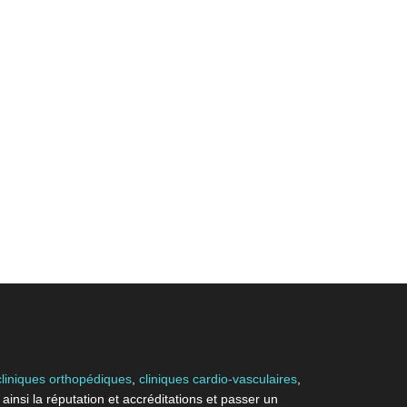
cliniques orthopédiques
,
cliniques cardio-vasculaires
,
 ainsi la réputation et accréditations et passer un