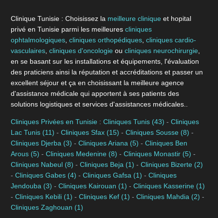
Clinique Tunisie : Choisissez la
meilleure clinique
et hopital
privé en Tunisie parmi les meilleures
cliniques
ophtalmologiques
,
cliniques orthopédiques
,
cliniques cardio-
vasculaires
,
cliniques d'oncologie
ou
cliniques neurochirurgie
,
en se basant sur les installations et équipements, l'évaluation
des praticiens ainsi la réputation et accréditations et passer un
excellent séjour et ça en choisissant la meilleure agence
d'assistance médicale qui apportent à ses patients des
solutions logistiques et services d'assistances médicales..
Cliniques Privées en Tunisie
:
Cliniques Tunis (43)
-
Cliniques
Lac Tunis (11)
-
Cliniques Sfax (15)
-
Cliniques Sousse (8)
-
Cliniques Djerba (3)
-
Cliniques Ariana (5)
-
Cliniques Ben
Arous (5)
-
Cliniques Medenine (8)
-
Cliniques Monastir (5)
-
Cliniques Nabeul (8)
-
Cliniques Beja (1)
-
Cliniques Bizerte (2)
-
Cliniques Gabes (4)
-
Cliniques Gafsa (1)
-
Cliniques
Jendouba (3)
-
Cliniques Kairouan (1)
-
Cliniques Kasserine (1)
-
Cliniques Kebili (1)
-
Cliniques Kef (1)
-
Cliniques Mahdia (2)
-
Cliniques Zaghouan (1)